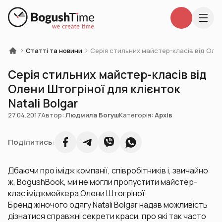
Статті та новини
Серія стильних майстер-класів від Олени
Серія стильних майстер-класів від
Олени Штогріної для клієнток
Natali Bolgar
27.04.2017
Автор:
Людмила Богуш
Категорія:
Архів
Поділитись:
Дбаючи про імідж компанії, співробітників і, звичайно
ж, BogushBook, ми не могли пропустити майстер-
клас іміджмейкера Олени Штогріної.
Бренд жіночого одягу Natali Bolgar надав можливість
дізнатися справжні секрети краси, про які так часто