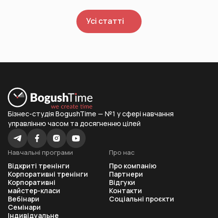
Усі статті
Бізнес-студія BogushTime — №1 у сфері навчання
управлінню часом та досягненню цілей
Навчальні програми
Про нас
Відкриті тренінги
Про компанію
Корпоративні тренінги
Партнери
Корпоративні
Відгуки
майстер-класи
Контакти
Вебінари
Соціальні проєкти
Семінари
Індивідуальне