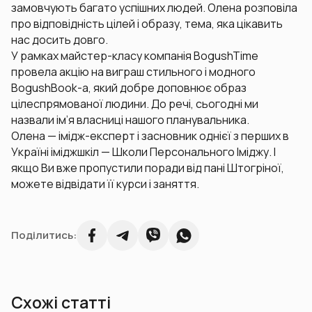
замовчують багато успішних людей. Олена розповіла
про відповідність цілей і образу, тема, яка цікавить
нас досить довго.
У рамках майстер-класу компанія BogushTime
провела акцію на виграш стильного і модного
BogushBook-а, який добре доповнює образ
цілеспрямованої людини. До речі, сьогодні ми
назвали ім’я власниці нашого планувальника.
Олена — імідж-експерт і засновник однієї з перших в
Україні іміджшкіл — Школи Персонального Іміджу. І
якщо Ви вже пропустили поради від пані Штогріної,
можете відвідати її курси і заняття.
Поділитись:
Схожі статті