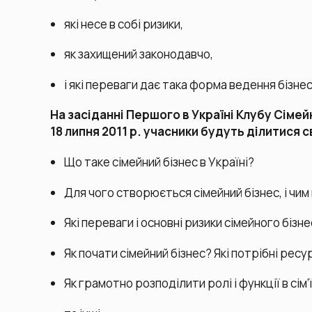
які несе в собі ризики,
як захищений законодавчо,
і які переваги дає така форма ведення бізнес
На засіданні Першого в Україні Клубу Сімей
18 липня 2011 р. учасники будуть ділитися
Що таке сімейний бізнес в Україні?
Для чого створюється сімейний бізнес, і чим 
Які переваги і основні ризики сімейного бізне
Як почати сімейний бізнес? Які потрібні ресу
Як грамотно розподілити ролі і функції в сім’ї