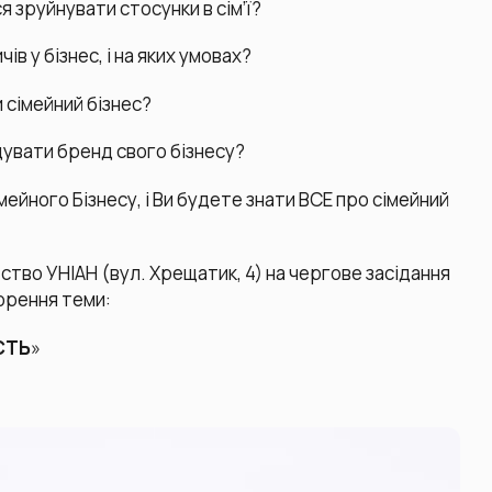
я зруйнувати стосунки в сім’ї?
в у бізнес, і на яких умовах?
и сімейний бізнес?
удувати бренд свого бізнесу?
ейного Бізнесу, і Ви будете знати ВСЕ про сімейний
тство УНІАН (вул. Хрещатик, 4) на чергове засідання
орення теми:
ІСТЬ
»