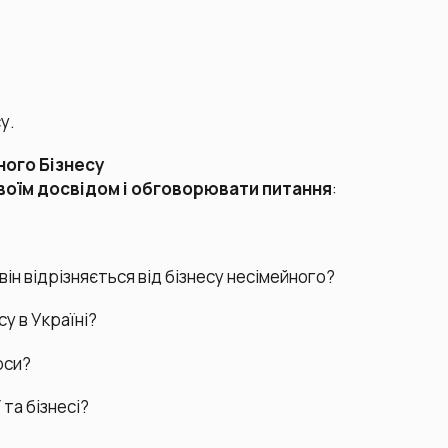
у.
ного Бізнесу
 своїм досвідом і обговорювати питання
:
він відрізняється від бізнесу несімейного?
су в Україні?
рси?
 та бізнесі?