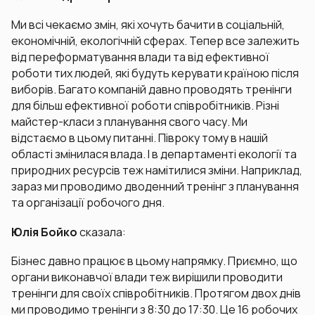
Ми всі чекаємо змін, які хочуть бачити в соціальній,
економічній, екологічній сферах. Тепер все залежить
від переформатування влади та від ефективної
роботи тих людей, які будуть керувати країною після
виборів. Багато компаній давно проводять тренінги
для більш ефективної роботи співробітників. Різні
майстер-класи з планування свого часу. Ми
відстаємо в цьому питанні. Півроку тому в нашій
області змінилася влада. І в департаменті екології та
природних ресурсів теж намітилися зміни. Наприклад,
зараз ми проводимо дводенний тренінг з планування
та організації робочого дня.
Юлія Бойко
сказала:
Бізнес давно працює в цьому напрямку. Приємно, що
органи виконавчої влади теж вирішили проводити
тренінги для своїх співробітників. Протягом двох днів
ми проводимо тренінги з 8:30 до 17:30. Це 16 робочих