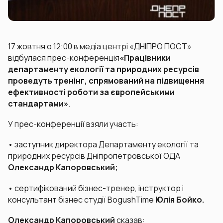
17 жовтня о 12:00 в медіа центрі «ДНІПРО ПОСТ»
відбулася прес-конференція
«Працівники
департаменту екології та природних ресурсів
проведуть тренінг, спрямований на підвищення
ефективності роботи за європейськими
стандартами»
.
У прес-конференції взяли участь:
• заступник директора Департаменту екології та
природних ресурсів Дніпропетровської ОДА
Олександр Капоровський;
• сертифікований бізнес-тренер, інструктор і
консультант бізнес студії BogushTime
Юлія Бойко.
Олександр Капоровський
сказав: