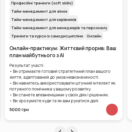
семінари, вебінари
Освітній бізнес / EdTech
Особиста ефективність і self-development
Професійні тренінги (soft skills)
Онлайн
Офлайн
Перепрошивка менеджменту з АІ.
Командний формат
Впровадьте GPT-інструменти в роботу вашої компанії
та скоротіть втрати часу команди до 40%