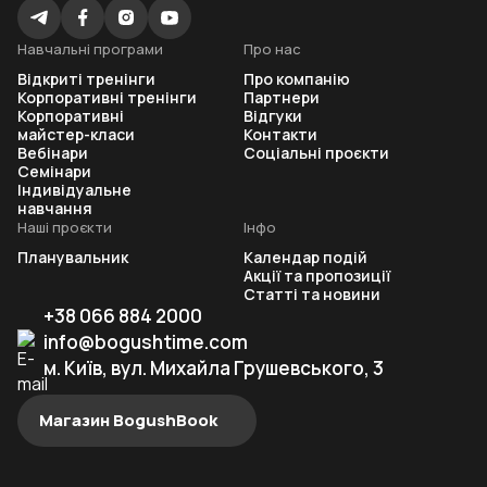
Навчальні програми
Про нас
Відкриті тренінги
Про компанію
Корпоративні тренінги
Партнери
Корпоративні
Відгуки
майстер-класи
Контакти
Вебінари
Соціальні проєкти
Семінари
Індивідуальне
навчання
Наші проєкти
Інфо
Планувальник
Календар подій
Акції та пропозиції
Статті та новини
+38 066 884 2000
info@bogushtime.com
м. Київ, вул. Михайла Грушевського, 3
Магазин BogushBook