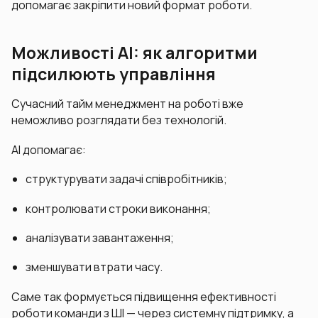
допомагає закріпити новий формат роботи.
Можливості AI: як алгоритми
підсилюють управління
Сучасний тайм менеджмент на роботі вже
неможливо розглядати без технологій.
AI допомагає:
структурувати задачі співробітників;
контролювати строки виконання;
аналізувати завантаження;
зменшувати втрати часу.
Саме так формується підвищення ефективності
роботи команди з ШІ — через системну підтримку, а