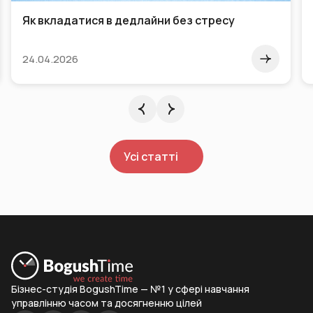
Тайм-менеджмент для власників і керівників
24.05.2015
Усі статті
Бізнес-студія BogushTime — №1 у сфері навчання
управлінню часом та досягненню цілей