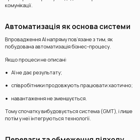
комунікації.
Автоматизація як основа системи
Впровадження AI напряму пов’язане з тим, як
побудована автоматизація бізнес-процесу.
Якщо процеси не описані:
AI не дає результату;
співробітники продовжують працювати хаотично;
навантаження не зменшується.
Тому спочатку вибудовується система (GMT), і лише
потім у неї інтегруються технології.
Переваги та обмеження підходу