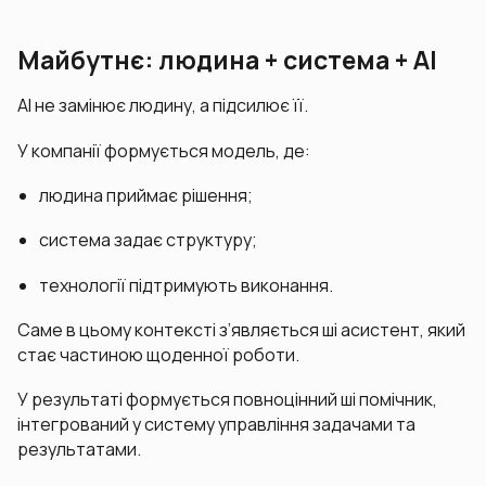
Майбутнє: людина + система + AI
AI не замінює людину, а підсилює її.
У компанії формується модель, де:
людина приймає рішення;
система задає структуру;
технології підтримують виконання.
Саме в цьому контексті з’являється ші асистент, який
стає частиною щоденної роботи.
У результаті формується повноцінний ші помічник,
інтегрований у систему управління задачами та
результатами.