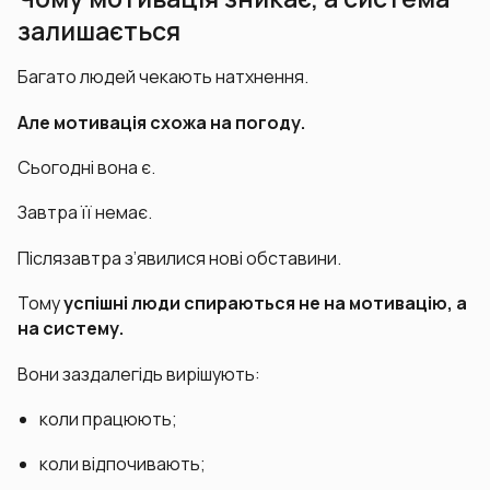
залишається
Багато людей чекають натхнення.
Але мотивація схожа на погоду.
Сьогодні вона є.
Завтра її немає.
Післязавтра з’явилися нові обставини.
Тому
успішні люди спираються не на мотивацію, а
на систему.
Вони заздалегідь вирішують:
коли працюють;
коли відпочивають;