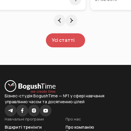
Усі статті
Бізнес-студія BogushTime — №1 у сфері навчання
управлінню часом та досягненню цілей
Навчальні програми
Про нас
Відкриті тренінги
Про компанію