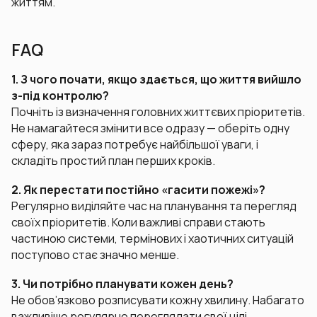
життям.
FAQ
1. З чого почати, якщо здається, що життя вийшло
з-під контролю?
Почніть із визначення головних життєвих пріоритетів.
Не намагайтеся змінити все одразу — оберіть одну
сферу, яка зараз потребує найбільшої уваги, і
складіть простий план перших кроків.
2. Як перестати постійно «гасити пожежі»?
Регулярно виділяйте час на планування та перегляд
своїх пріоритетів. Коли важливі справи стають
частиною системи, термінових і хаотичних ситуацій
поступово стає значно менше.
3. Чи потрібно планувати кожен день?
Не обов’язково розписувати кожну хвилину. Набагато
важливіше регулярно переглядати свої цілі,