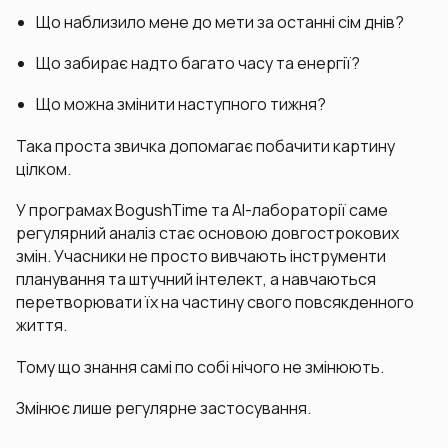
Що наблизило мене до мети за останні сім днів?
Що забирає надто багато часу та енергії?
Що можна змінити наступного тижня?
Така проста звичка допомагає побачити картину
цілком.
У програмах BogushTime та AI-лабораторії саме
регулярний аналіз стає основою довгострокових
змін. Учасники не просто вивчають інструменти
планування та штучний інтелект, а навчаються
перетворювати їх на частину свого повсякденного
життя.
Тому що знання самі по собі нічого не змінюють.
Змінює лише регулярне застосування.