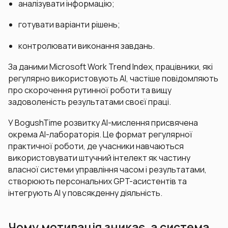
аналізувати інформацію;
готувати варіанти рішень;
контролювати виконання завдань.
За даними Microsoft Work Trend Index, працівники, які
регулярно використовують AI, частіше повідомляють
про скорочення рутинної роботи та вищу
задоволеність результатами своєї праці.
У BogushTime розвитку AI-мислення присвячена
окрема AI-лабораторія. Це формат регулярної
практичної роботи, де учасники навчаються
використовувати штучний інтелект як частину
власної системи управління часом і результатами,
створюють персональних GPT-асистентів та
інтегрують AI у повсякденну діяльність.
Чому мотивація зникає, а система