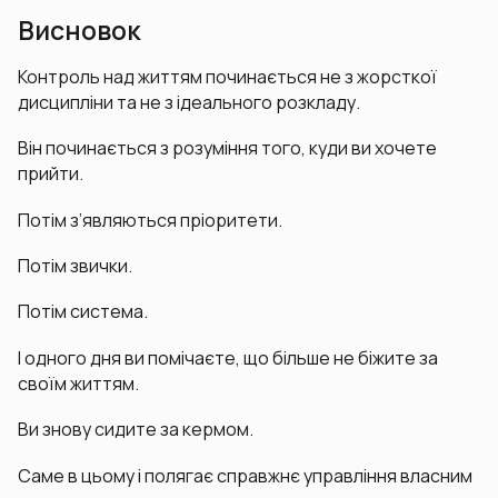
Висновок
Контроль над життям починається не з жорсткої
дисципліни та не з ідеального розкладу.
Він починається з розуміння того, куди ви хочете
прийти.
Потім з’являються пріоритети.
Потім звички.
Потім система.
І одного дня ви помічаєте, що більше не біжите за
своїм життям.
Ви знову сидите за кермом.
Саме в цьому і полягає справжнє управління власним