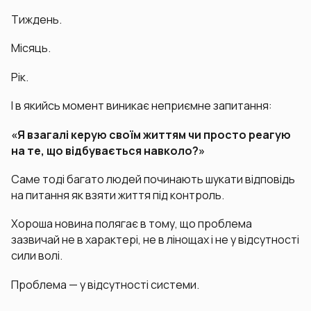
Тиждень.
Місяць.
Рік.
І в якийсь момент виникає неприємне запитання:
«Я взагалі керую своїм життям чи просто реагую
на те, що відбувається навколо?»
Саме тоді багато людей починають шукати відповідь
на питання як взяти життя під контроль.
Хороша новина полягає в тому, що проблема
зазвичай не в характері, не в лінощах і не у відсутності
сили волі.
Проблема — у відсутності системи.