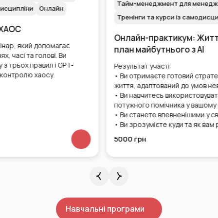
Тайм-менеджмент для менеджерів та персоналу
Тренінги та курси із самодисципліни
Онлайн
Онлайн-практикум: Життєвий прорив: Ваш
план майбутнього з АІ
Результат участі:
• Ви отримаєте готовий стратегічний план вашого
життя, адаптований до умов невизначеності.
• Ви навчитесь використовувати штучний інтелект як
потужного помічника у вашому розвитку.
• Ви станете впевненішими у своїх діях і рішеннях.
• Ви зрозумієте куди та як вам рухатися далі.
5000 грн
Навчальні програми