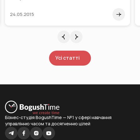
того варта – це кримінальне мислення
24.05.2015
Усі статті
Бізнес-студія BogushTime — №1 у сфері навчання
управлінню часом та досягненню цілей