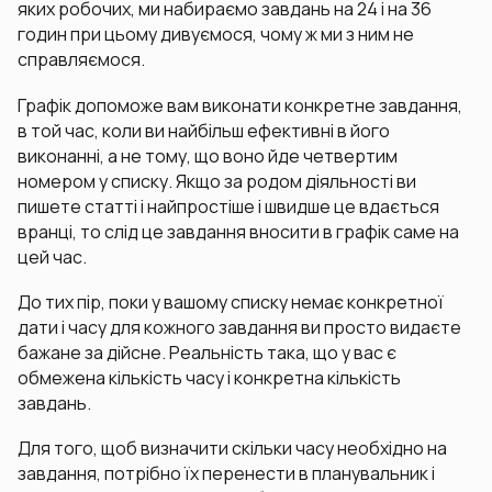
яких робочих, ми набираємо завдань на 24 і на 36
годин при цьому дивуємося, чому ж ми з ним не
справляємося.
Графік допоможе вам виконати конкретне завдання,
в той час, коли ви найбільш ефективні в його
виконанні, а не тому, що воно йде четвертим
номером у списку. Якщо за родом діяльності ви
пишете статті і найпростіше і швидше це вдається
вранці, то слід це завдання вносити в графік саме на
цей час.
До тих пір, поки у вашому списку немає конкретної
дати і часу для кожного завдання ви просто видаєте
бажане за дійсне. Реальність така, що у вас є
обмежена кількість часу і конкретна кількість
завдань.
Для того, щоб визначити скільки часу необхідно на
завдання, потрібно їх перенести в планувальник і