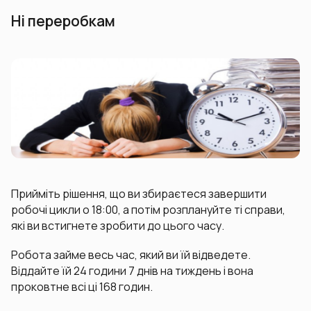
Ні переробкам
Прийміть рішення, що ви збираєтеся завершити
робочі цикли о 18:00, а потім розплануйте ті справи,
які ви встигнете зробити до цього часу.
Робота займе весь час, який ви їй відведете.
Віддайте їй 24 години 7 днів на тиждень і вона
проковтне всі ці 168 годин.