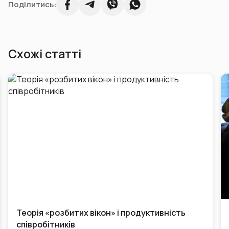
Поділитись:
Схожі статті
ь
Людмила Богуш-Данд: Коли людина хоче
отримати за свою працю більше, ніж вона