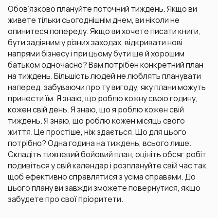
Обов’язково плануйте поточний тиждень. Якщо ви
живете тільки сьогоднішнім днем, ви ніколи не
опинитеся попереду. Якщо ви хочете писати книги,
бути задіяним у різних заходах, відкривати нові
напрями бізнесу і при цьому бути ще й хорошим
батьком одночасно? Вам потрібен конкретний план
на тиждень. Більшість людей не люблять планувати
наперед, забуваючи про ту вигоду, яку плани можуть
принести їм. Я знаю, що роблю кожну свою годину,
кожен свій день. Я знаю, що я роблю кожен свій
тиждень. Я знаю, що роблю кожен місяць свого
життя. Це простіше, ніж здається. Що для цього
потрібно? Одна година на тиждень, всього лише.
Складіть тижневий бойовий план, оцініть обсяг робіт,
подивіться у свій календар і розплануйте свій час так,
щоб ефективно справлятися з усіма справами. До
цього плану ви завжди зможете повернутися, якщо
забудете про свої пріоритети.