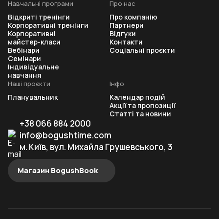
Навчальні програми
Про нас
Відкриті тренінги
Про компанію
Корпоративні тренінги
Партнери
Корпоративні
Відгуки
майстер-класи
Контакти
Вебінари
Соціальні проєкти
Семінари
Індивідуальне
навчання
Наші проєкти
Інфо
Планувальник
Календар подій
Акції та пропозиції
Статті та новини
+38 066 884 2000
info@bogushtime.com
м. Київ, вул. Михайла Грушевського, 3
Магазин BogushBook