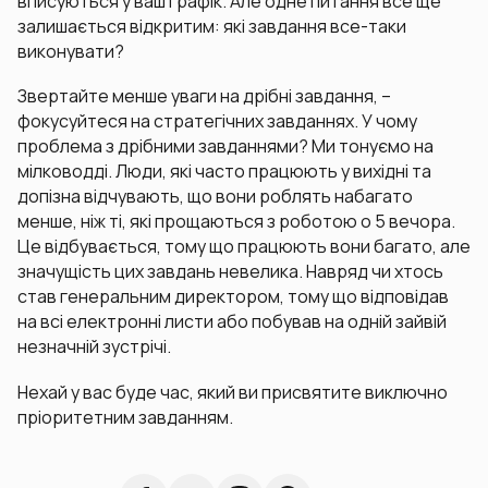
вписуються у ваш графік. Але одне питання все ще
залишається відкритим: які завдання все-таки
виконувати?
Звертайте менше уваги на дрібні завдання, –
фокусуйтеся на стратегічних завданнях. У чому
проблема з дрібними завданнями? Ми тонуємо на
мілководді. Люди, які часто працюють у вихідні та
допізна відчувають, що вони роблять набагато
менше, ніж ті, які прощаються з роботою о 5 вечора.
Це відбувається, тому що працюють вони багато, але
значущість цих завдань невелика. Навряд чи хтось
став генеральним директором, тому що відповідав
на всі електронні листи або побував на одній зайвій
незначній зустрічі.
Нехай у вас буде час, який ви присвятите виключно
пріоритетним завданням.