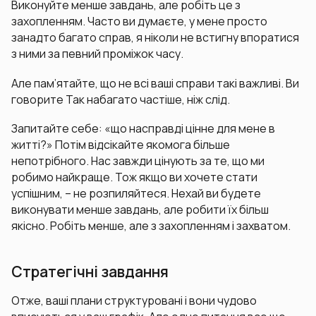
Виконуйте менше завдань, але робіть це з
захопленням. Часто ви думаєте, у мене просто
занадто багато справ, я ніколи не встигну впоратися
з ними за певний проміжок часу.
Але пам’ятайте, що не всі ваші справи такі важливі. Ви
говорите Так набагато частіше, ніж слід.
Запитайте себе: «що насправді цінне для мене в
житті?» Потім відсікайте якомога більше
непотрібного. Нас завжди цінують за те, що ми
робимо найкраще. Тож якщо ви хочете стати
успішним, – не розпиляйтеся. Нехай ви будете
виконувати менше завдань, але робити їх більш
якісно. Робіть менше, але з захопленням і захватом.
Стратегічні завдання
Отже, ваші плани структуровані і вони чудово